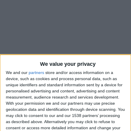
We value your privacy
We and our
partners
store and/or access information on a
device, such as cookies and process personal data, such as
unique identifiers and standard information sent by a device for
personalised advertising and content, advertising and content
La saison ne s’est terminée qu’il y a quinze jours mais les
measurement, audience research and services development.
dirigeants monégasques sont déjà très agressifs sur le
With your permission we and our partners may use precise
marché des transferts. Alors que deux dossiers (Nazinho,
geolocation data and identification through device scanning. You
Detourbet) ont déjà été conclus et que celui d’Ansu Fati serait
may click to consent to our and our 1538 partners’ processing
proche de l’être, le club de la Principauté aurait visiblement
as described above. Alternatively you may click to refuse to
aussi très bien avancé sur le transfert de Sadibou Sané.
consent or access more detailed information and change your