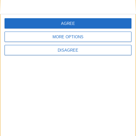
Nom
*
AGREE
MORE OPTIONS
E-mail
*
DISAGREE
Site web
Enregistrer mon nom, mon e-mail et mon site
dans le navigateur pour mon prochain commentaire.