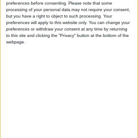
preferences before consenting.
Please note that some
processing of your personal data may not require your consent,
D’après
L’Équipe
, un accord serait en passe d’être trouvé pour
but you have a right to object to such processing. Your
le défenseur central du FC Metz, qui pourrait débarquer sur le
preferences will apply to this website only. You can change your
Rocher contre un montant de dix millions d’euros, dont trois
preferences or withdraw your consent at any time by returning
millions de bonus. Le quotidien précise également que le
to this site and clicking the "Privacy" button at the bottom of the
Sénégalais de 21 ans pourrait parapher un contrat jusqu’en
webpage.
2031.
Cette saison, Sané a disputé 24 rencontres avec le club lorrain
et inscrit deux buts. Il a été un titulaire indiscutable dans la
défense des
Grenats
, qui a toutefois terminé de loin avec le
pire bilan, en encaissant 76 buts. Un nombre qui a nettement
contribué à la relégation des Messins en Ligue 2.