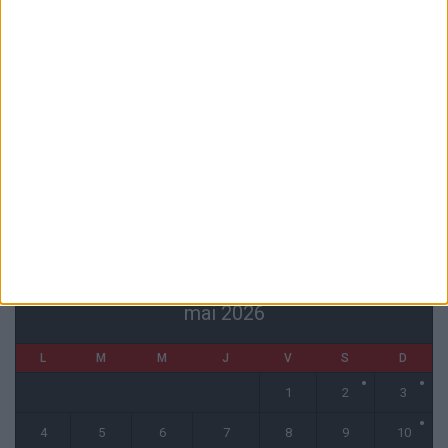
Pogba pourrait être du stage en Angleterre, Fati espéré contre Le
Havre
6 août 2026
Filipe Luis : « L’équipe me ressemble davantage »
6 août 2026
Monaco s’impose face à Getafe (1-0)
6 août 2026
CALENDRIER
mai 2026
L
M
M
J
V
S
D
1
2
3
4
5
6
7
8
9
10