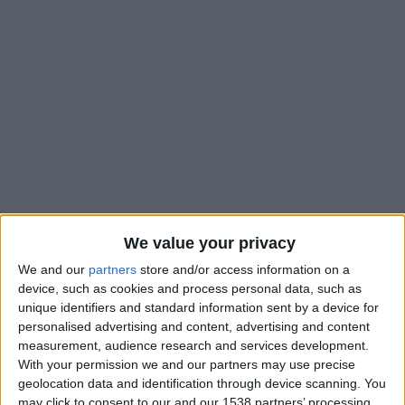
We value your privacy
La Suisse et Denis Zakaria ont débuté leur préparation pour la
We and our
partners
store and/or access information on a
Coupe du monde de façon idéale. La Nati a disposé de la
device, such as cookies and process personal data, such as
Jordanie, également qualifiée pour le Mondial, lors d’un
unique identifiers and standard information sent by a device for
match amical disputé à Saint-Gall (4-1). Le capitaine de l’AS
personalised advertising and content, advertising and content
measurement, audience research and services development.
Monaco a joué la première période au poste de défenseur
With your permission we and our partners may use precise
axial droit, dans une charnière à trois, comme en mars face à
geolocation data and identification through device scanning. You
la Norvège.
may click to consent to our and our 1538 partners’ processing