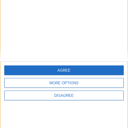
États-Unis contre le Sénégal
Mendes ?
de Camara et Diatta
Laisser un commentaire
Votre adresse e-mail ne sera pas publiée.
Les champs
obligatoires sont indiqués avec
*
Commentaire
*
AGREE
MORE OPTIONS
DISAGREE
Nom
*