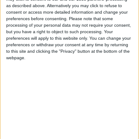
as described above. Alternatively you may click to refuse to
L’ancien Monégasque Breel Embolo a ouvert le score sur
consent or access more detailed information and change your
pénalty et obtenu celui du troisième but suisse. Le but
preferences before consenting.
Please note that some
jordanien a été inscrit en seconde période, alors que Zakaria,
processing of your personal data may not require your consent,
but you have a right to object to such processing. Your
jamais mis en difficulté sur ce match, n’était déjà plus sur le
preferences will apply to this website only. You can change your
terrain.
preferences or withdraw your consent at any time by returning
to this site and clicking the "Privacy" button at the bottom of the
Pour leur prochaine rencontre, le 6 juin, la sélection suisse
webpage.
affrontera l’Australie, avant de débuter la Coupe du monde
contre le Qatar, le 13.
Le programme de la Suisse et de Zakaria
Matches de préparation
31 mai : Suisse 4-1 Jordanie (titulaire, 45
minutes)