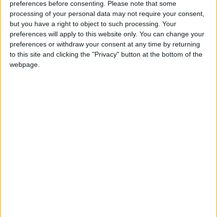
preferences before consenting.
Please note that some
Havel, attaquant de 23 ans prêté depuis deux saisons par le
processing of your personal data may not require your consent,
LASK au TSV Hartberg et dont l’option d’achat de 300 000
but you have a right to object to such processing. Your
euros a été levée en mars.
preferences will apply to this website only. You can change your
preferences or withdraw your consent at any time by returning
Désormais sous contrat jusqu’en 2028 avec l’actuel sixième
to this site and clicking the "Privacy" button at the bottom of the
webpage.
de
Bundesliga
, il semble entendu qu’Havel quittera Hartberg,
où il a marqué 22 buts en 54 rencontres dont 16 en 33
apparitions la saison dernière, au cours de l’été. Et les intérêts
sont nombreux. Outre celui qui viendrait de l’ASM, Cologne,
Schalke 04 et le Genoa se seraient manifestés pour
l’attaquant.