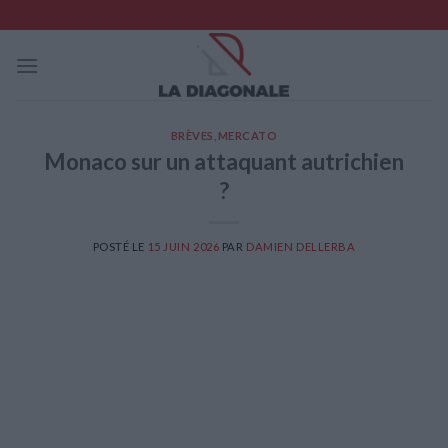
Skip
to
content
BRÈVES
,
MERCATO
Monaco sur un attaquant autrichien
?
POSTÉ LE
15 JUIN 2026
PAR
DAMIEN DELLERBA