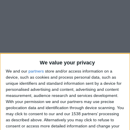
We value your privacy
We and our
partners
store and/or access information on a
device, such as cookies and process personal data, such as
unique identifiers and standard information sent by a device for
personalised advertising and content, advertising and content
Le transfert de Mika Biereth depuis la première division
measurement, audience research and services development.
autrichienne, en janvier 2024, avait été couronné de succès
With your permission we and our partners may use precise
avant un dernier exercice beaucoup plus délicat. Les
geolocation data and identification through device scanning. You
dirigeants de l’AS Monaco pourraient toutefois retenter
may click to consent to our and our 1538 partners’ processing
l’expérience en se penchant sur un joueur issu de la
as described above. Alternatively you may click to refuse to
consent or access more detailed information and change your
Bundesliga
. Selon
Sky Sport Autriche
, l’ASM suivrait Elias