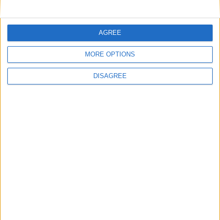
Nom
*
AGREE
E-mail
*
MORE OPTIONS
DISAGREE
Site web
Enregistrer mon nom, mon e-mail et mon site
dans le navigateur pour mon prochain commentaire.