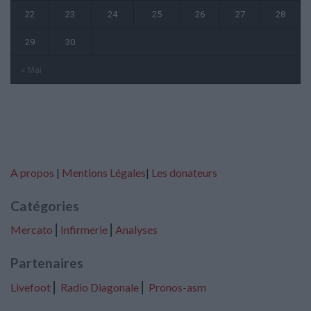
22
23
24
25
26
27
28
29
30
« Mai
A propos
|
Mentions Légales
|
Les donateurs
Catégories
Mercato
⎢
Infirmerie
⎢
Analyses
Partenaires
Livefoot
⎢
Radio Diagonale
⎢
Pronos-asm