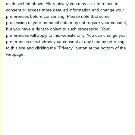
as described above. Alternatively you may click to refuse to
déjà de plusieurs options sur la table.
consent or access more detailed information and change your
preferences before consenting.
Please note that some
Besiktas ferait partie des clubs intéressés et son entraîneur
processing of your personal data may not require your consent,
Vincenzo Italiano aurait déjà eu des discussions avec
but you have a right to object to such processing. Your
Ouattara. Du côté de l’Angleterre, deux clubs de
Premier
preferences will apply to this website only. You can change your
League
, dont les noms n’ont pas filtré, se seraient déjà
preferences or withdraw your consent at any time by returning
to this site and clicking the "Privacy" button at the bottom of the
entendus avec l’entourage du joueur et trouvé un accord.
webpage.
Enfin, Fenerbahçe ne serait pas non plus insensible au profil du
joueur.
Si les velléités de départ de Ouattara sont réelles et les
contacts avec plusieurs clubs véritablement avancées,
aucune discussion n’aurait encore formellement eu lieu avec
l’ASM. Le club de la Principauté serait en tout cas enclin à
ouvrir la porte, ce qu’il avait refusé de faire jusqu’à présent.
Foot Mercato
évoque la possibilité d’un prêt avec option
d’achat.