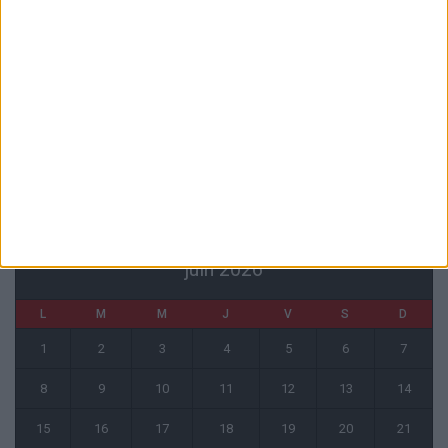
6 août 2026
Entre Khetagov et Arnaiz, la cellule de performance toujours divisée
?
6 août 2026
Akliouche va passer sa visite médicale avec le PSG
6 août 2026
CALENDRIER
juin 2026
L
M
M
J
V
S
D
1
2
3
4
5
6
7
8
9
10
11
12
13
14
15
16
17
18
19
20
21