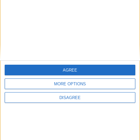
Laisser un commentaire
Votre adresse e-mail ne sera pas publiée.
Les champs
obligatoires sont indiqués avec
*
Commentaire
*
AGREE
MORE OPTIONS
DISAGREE
Nom
*
E-mail
*