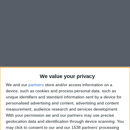
We value your privacy
We and our
partners
store and/or access information on a
Si l’AS Monaco semblait avoir dans l’idée de
mettre en
device, such as cookies and process personal data, such as
unique identifiers and standard information sent by a device for
concurrence sa future recrue Nazinho
avec Kassoum
personalised advertising and content, advertising and content
Ouattara au poste de latéral gauche, et donc privilégier un
measurement, audience research and services development.
départ de Caio Henrique, les envies de départ de l’ancien
With your permission we and our partners may use precise
Amiénois pourraient rebattre les cartes. Selon
Foot Mercato
,
geolocation data and identification through device scanning. You
le joueur de 21 ans souhaiterait quitter l’ASM et disposerait
may click to consent to our and our 1538 partners’ processing