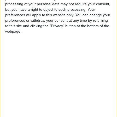
semaine prochaine auraient poussé le PSG à formuler une
processing of your personal data may not require your consent,
but you have a right to object to such processing. Your
offre de 35 millions d’euros pour le joueur de 24 ans.
preferences will apply to this website only. You can change your
preferences or withdraw your consent at any time by returning
Celle-ci serait visiblement la seconde proposition faite par le
to this site and clicking the "Privacy" button at the bottom of the
PSG mais les dirigeants monégasques n’auraient pas donné
webpage.
suite, espérant bien plus pour lâcher Akliouche. Un montant
de 50 millions d’euros serait espéré par l’ASM pour le joueur
sous contrat jusqu’en 2028. Reste à savoir si le club de la
Capitale sera disposé à s’aligner sur les exigences financières
du club de la Principauté, déjà moindres que l’été dernier.