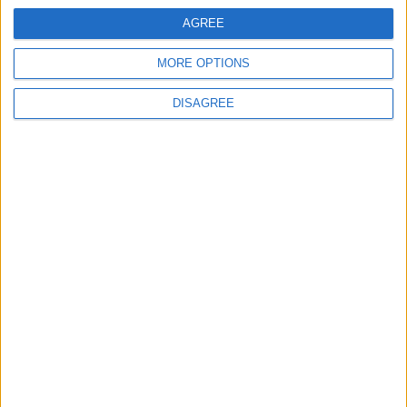
AGREE
E-mail
*
MORE OPTIONS
DISAGREE
Site web
Enregistrer mon nom, mon e-mail et mon site
dans le navigateur pour mon prochain commentaire.
DANS L'ACTU