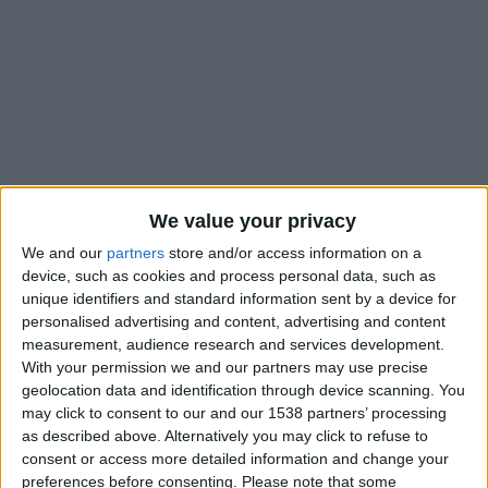
We value your privacy
We and our
partners
store and/or access information on a
device, such as cookies and process personal data, such as
unique identifiers and standard information sent by a device for
personalised advertising and content, advertising and content
Maghnes Akliouche a de bonnes chances de signer avec le
measurement, audience research and services development.
Paris Saint-Germain pour la saison prochaine. Si le milieu de
With your permission we and our partners may use precise
geolocation data and identification through device scanning. You
terrain de l’AS Monaco semble s’être déjà mis d’accord avec
may click to consent to our and our 1538 partners’ processing
le club parisien pour un contrat portant sur cinq saisons, il
as described above. Alternatively you may click to refuse to
faut encore s’arranger avec l’ASM. Et ce serait encore loin
consent or access more detailed information and change your
d’être le cas.
L’Équipe
révèle que les négociations menées la
preferences before consenting.
Please note that some