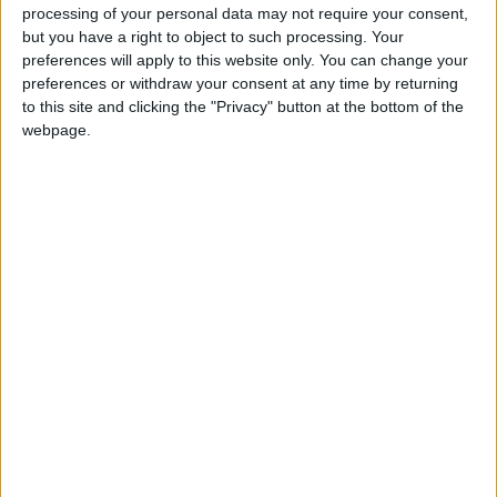
de la visite médicale préalable à toute signature.
processing of your personal data may not require your consent,
but you have a right to object to such processing. Your
preferences will apply to this website only. You can change your
Si le passage devant le staff médical de l’ASM s’avère
preferences or withdraw your consent at any time by returning
concluant, ce qui semble probable, les choses devraient
to this site and clicking the "Privacy" button at the bottom of the
rapidement s’enchaîner et l’officialisation du Messin pourrait
webpage.
être rapidement faite. Elle serait attendue pour ce mardi. Sané
arriverait contre 10 millions d’euros dont trois en bonus et il
s’engagerait pour cinq saisons avec le club de la Principauté.