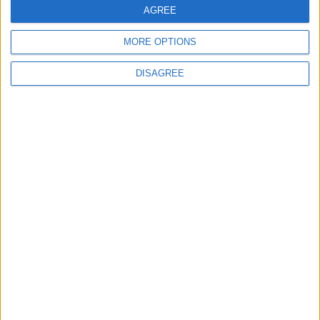
AGREE
MORE OPTIONS
Site web
DISAGREE
Enregistrer mon nom, mon e-mail et mon site
dans le navigateur pour mon prochain commentaire.
DANS L'ACTU
Monaco passe à l’attaque pour Ghedjemis
7 août 2026