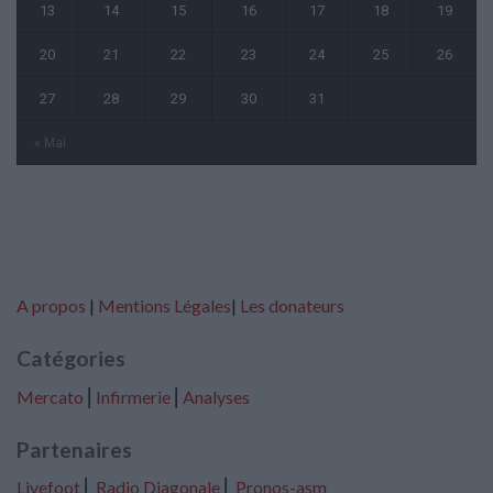
13
14
15
16
17
18
19
20
21
22
23
24
25
26
27
28
29
30
31
« Mai
A propos
|
Mentions Légales
|
Les donateurs
Catégories
Mercato
⎢
Infirmerie
⎢
Analyses
Partenaires
Livefoot
⎢
Radio Diagonale
⎢
Pronos-asm