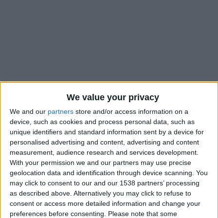
We value your privacy
We and our
partners
store and/or access information on a
device, such as cookies and process personal data, such as
unique identifiers and standard information sent by a device for
Le lundi 6 juillet a été synonyme de reprise du côté de l’AS
personalised advertising and content, advertising and content
Monaco. 32 joueurs
ont retrouvé le chemin de La Turbie
pour
measurement, audience research and services development.
y être testés physiquement jusqu’à mardi avant de reprendre
With your permission we and our partners may use precise
geolocation data and identification through device scanning. You
l’entraînement, mercredi, sous la direction de Filipe Luis. Des
may click to consent to our and our 1538 partners’ processing
examens médicaux, il en aurait aussi été question pour
as described above. Alternatively you may click to refuse to
Sadibou Sané ce même jour. Selon
L’Équipe
, le défenseur
consent or access more detailed information and change your
sénégalais se serait conformé à cette obligation dans le cadre
preferences before consenting.
Please note that some