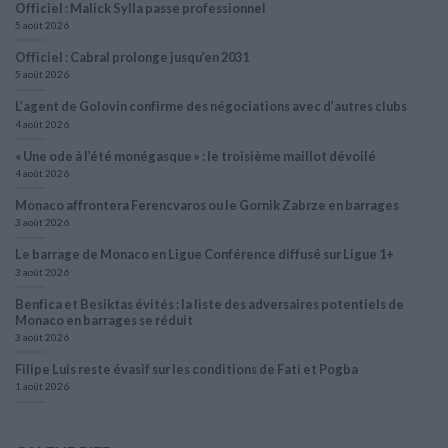
Officiel : Malick Sylla passe professionnel
5 août 2026
Officiel : Cabral prolonge jusqu’en 2031
5 août 2026
L’agent de Golovin confirme des négociations avec d’autres clubs
4 août 2026
« Une ode à l’été monégasque » : le troisième maillot dévoilé
4 août 2026
Monaco affrontera Ferencvaros ou le Gornik Zabrze en barrages
3 août 2026
Le barrage de Monaco en Ligue Conférence diffusé sur Ligue 1+
3 août 2026
Benfica et Besiktas évités : la liste des adversaires potentiels de
Monaco en barrages se réduit
3 août 2026
Filipe Luis reste évasif sur les conditions de Fati et Pogba
1 août 2026