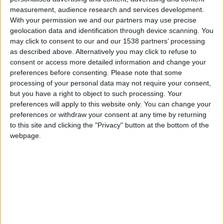
pérennité financière. Analyse également des profils de Flavio
measurement, audience research and services development.
With your permission we and our partners may use precise
Nazinho, Mathys Detourbet et Sadibou Sané. Avec Damien,
geolocation data and identification through device scanning. You
Alessandro et Patrice.
may click to consent to our and our 1538 partners’ processing
as described above. Alternatively you may click to refuse to
CONTINUER LA LECTURE
→
consent or access more detailed information and change your
preferences before consenting.
Please note that some
processing of your personal data may not require your consent,
Posted in
Brèves
,
Mercato
,
Podcast
|
Tagged
AS Monaco
,
La Gazette du
but you have a right to object to such processing. Your
Mercato
,
Mercato
,
Podcast
,
Radio Diagonale
,
Transferts
preferences will apply to this website only. You can change your
Laissez un commentaire
preferences or withdraw your consent at any time by returning
to this site and clicking the "Privacy" button at the bottom of the
webpage.
BRÈVES
Cabral devrait prolonger son contrat
avec l’ASM
POSTÉ LE
24 JUILLET 2026
PAR
DAMIEN DELLERBA