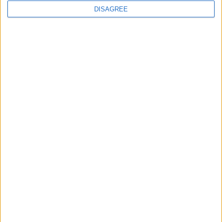
DISAGREE
POSTÉ LE
23 JUILLET 2026
PAR
DAMIEN DELLERBA