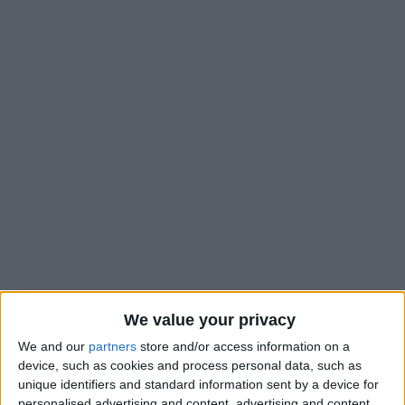
We value your privacy
We and our
partners
store and/or access information on a
device, such as cookies and process personal data, such as
L’AS Monaco va devoir se serrer la ceinture et va devoir
unique identifiers and standard information sent by a device for
trouver des solutions « peu populaires » pour assurer une
personalised advertising and content, advertising and content