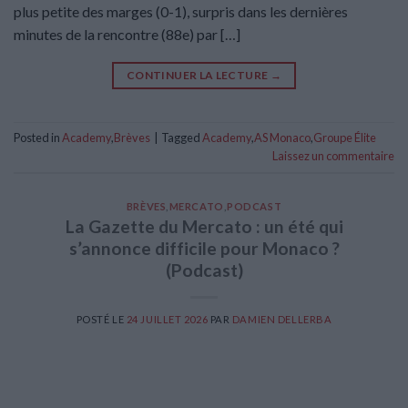
plus petite des marges (0-1), surpris dans les dernières
minutes de la rencontre (88e) par […]
CONTINUER LA LECTURE
→
Posted in
Academy
,
Brèves
|
Tagged
Academy
,
AS Monaco
,
Groupe Élite
Laissez un commentaire
BRÈVES
,
MERCATO
,
PODCAST
La Gazette du Mercato : un été qui
s’annonce difficile pour Monaco ?
(Podcast)
POSTÉ LE
24 JUILLET 2026
PAR
DAMIEN DELLERBA