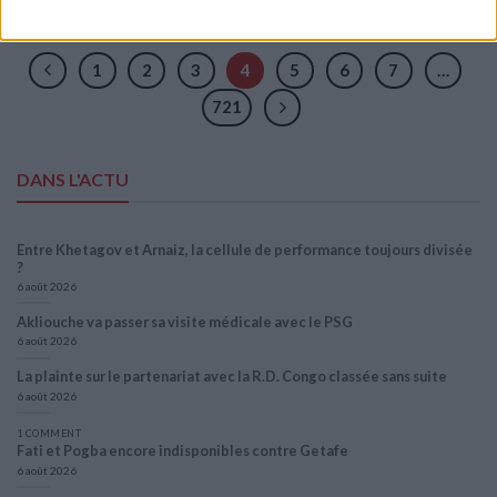
1
2
3
4
5
6
7
…
721
DANS L'ACTU
Entre Khetagov et Arnaiz, la cellule de performance toujours divisée
?
6 août 2026
Akliouche va passer sa visite médicale avec le PSG
6 août 2026
La plainte sur le partenariat avec la R.D. Congo classée sans suite
6 août 2026
1 COMMENT
Fati et Pogba encore indisponibles contre Getafe
6 août 2026