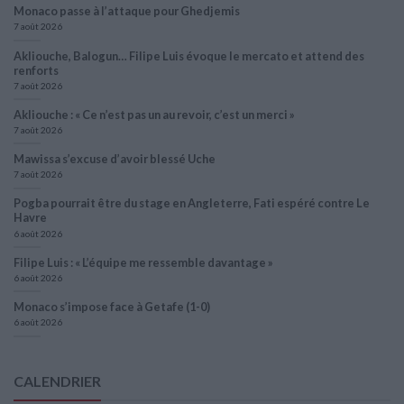
Monaco passe à l’attaque pour Ghedjemis
7 août 2026
Akliouche, Balogun… Filipe Luis évoque le mercato et attend des
renforts
7 août 2026
Akliouche : « Ce n’est pas un au revoir, c’est un merci »
7 août 2026
Mawissa s’excuse d’avoir blessé Uche
7 août 2026
Pogba pourrait être du stage en Angleterre, Fati espéré contre Le
Havre
6 août 2026
Filipe Luis : « L’équipe me ressemble davantage »
6 août 2026
Monaco s’impose face à Getafe (1-0)
6 août 2026
CALENDRIER