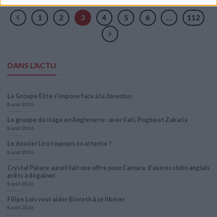
1
2
3
4
5
6
…
112
DANS L'ACTU
Le Groupe Élite s’impose face à la Juventus
8 août 2026
Le groupe du stage en Angleterre : avec Fati, Pogba et Zakaria
8 août 2026
Le dossier Lira toujours en attente ?
8 août 2026
Crystal Palace aurait fait une offre pour Camara, d’autres clubs anglais
prêts à dégainer
8 août 2026
Filipe Luis veut aider Biereth à se libérer
8 août 2026