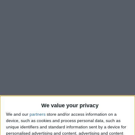
We value your privacy
Non, Lukas Hradecky n’a pas encore décidé de raccrocher les
We and our
partners
store and/or access information on a
gants et d’entamer sa reconversion avec l’AS Monaco. En
device, such as cookies and process personal data, such as
revanche, le gardien de but finlandais pourrait bientôt voir
unique identifiers and standard information sent by a device for
personalised advertising and content, advertising and content
arriver un compatriote dans le staff pour s’occuper de lui.