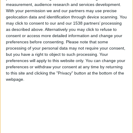
measurement, audience research and services development.
D’après Foot Mercato, le club de la Principauté aurait finalisé
With your permission we and our partners may use precise
l’arrivée de son nouvel entraîneur des gardiens. […]
geolocation data and identification through device scanning. You
may click to consent to our and our 1538 partners’ processing
CONTINUER LA LECTURE
→
as described above. Alternatively you may click to refuse to
consent or access more detailed information and change your
preferences before consenting.
Please note that some
Posted in
Breakings news
,
Brèves
,
Staff
|
Tagged
entraîneur des
processing of your personal data may not require your consent,
gardiens
,
Jyri Nieminen
,
staff
Laissez un commentaire
but you have a right to object to such processing. Your
preferences will apply to this website only. You can change your
preferences or withdraw your consent at any time by returning
BREAKINGS NEWS
,
BRÈVES
,
LIGUE 1
to this site and clicking the "Privacy" button at the bottom of the
Un déplacement au Havre pour débuter la
webpage.
saison
POSTÉ LE
10 JUIN 2026
PAR
DAMIEN DELLERBA