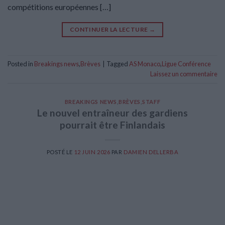
compétitions européennes […]
CONTINUER LA LECTURE
→
Posted in
Breakings news
,
Brèves
|
Tagged
AS Monaco
,
Ligue Conférence
Laissez un commentaire
BREAKINGS NEWS
,
BRÈVES
,
STAFF
Le nouvel entraîneur des gardiens
pourrait être Finlandais
POSTÉ LE
12 JUIN 2026
PAR
DAMIEN DELLERBA