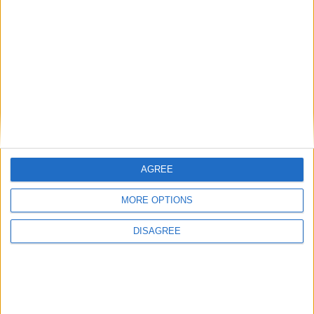
AGREE
MORE OPTIONS
DISAGREE
En quête d’un renfort offensif, l’AS Monaco ne serait plus très
loin de tenir sa nouvelle recrue. D’après L’Équipe, il pourrait
s’agir de Matthis Abline dont un accord semble en passe
d’être trouvé avec le FC Nantes. Mais pour finaliser ce