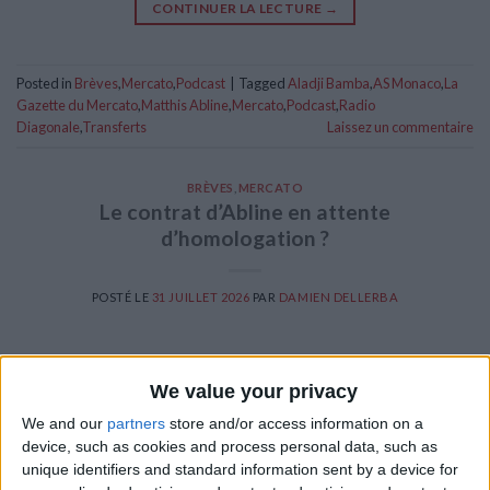
CONTINUER LA LECTURE
→
Posted in
Brèves
,
Mercato
,
Podcast
|
Tagged
Aladji Bamba
,
AS Monaco
,
La
Gazette du Mercato
,
Matthis Abline
,
Mercato
,
Podcast
,
Radio
Diagonale
,
Transferts
Laissez un commentaire
BRÈVES
,
MERCATO
Le contrat d’Abline en attente
d’homologation ?
POSTÉ LE
31 JUILLET 2026
PAR
DAMIEN DELLERBA
We value your privacy
We and our
partners
store and/or access information on a
device, such as cookies and process personal data, such as
unique identifiers and standard information sent by a device for