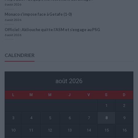
6 août 2026
Monaco s’impose face à Getafe (1-0)
6 août 2026
Officiel : Akliouche quitte l’ASM et s’engage au PSG
6 août 2026
CALENDRIER
août 2026
L
M
M
J
V
S
D
1
2
3
4
5
6
7
8
9
10
11
12
13
14
15
16