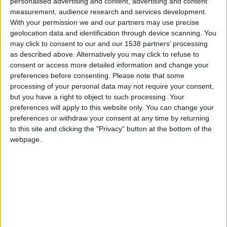
personalised advertising and content, advertising and content
measurement, audience research and services development.
With your permission we and our partners may use precise
geolocation data and identification through device scanning. You
may click to consent to our and our 1538 partners’ processing
as described above. Alternatively you may click to refuse to
consent or access more detailed information and change your
preferences before consenting.
Please note that some
processing of your personal data may not require your consent,
but you have a right to object to such processing. Your
preferences will apply to this website only. You can change your
preferences or withdraw your consent at any time by returning
to this site and clicking the "Privacy" button at the bottom of the
webpage.
L’AS Monaco a annoncé jeudi la signature de Matthis Abline
pour cinq saisons. Le transfert du désormais ex-Nantais aura
coûté 25 millions d’euros, plus cinq autres en bonus, portant le
total à 30 millions d’euros, ce qui en fait l’un des transferts les
plus chers de l’histoire du club. Si l’ASM n’a pas les mains […]