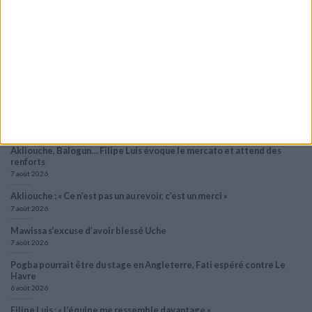
Le dossier Lira toujours en attente ?
8 août 2026
Crystal Palace aurait fait une offre pour Camara, d’autres clubs anglais
prêts à dégainer
8 août 2026
Filipe Luis veut aider Biereth à se libérer
8 août 2026
Monaco passe à l’attaque pour Ghedjemis
7 août 2026
Akliouche, Balogun… Filipe Luis évoque le mercato et attend des
renforts
7 août 2026
Akliouche : « Ce n’est pas un au revoir, c’est un merci »
7 août 2026
Mawissa s’excuse d’avoir blessé Uche
7 août 2026
Pogba pourrait être du stage en Angleterre, Fati espéré contre Le
Havre
6 août 2026
Filipe Luis : « L’équipe me ressemble davantage »