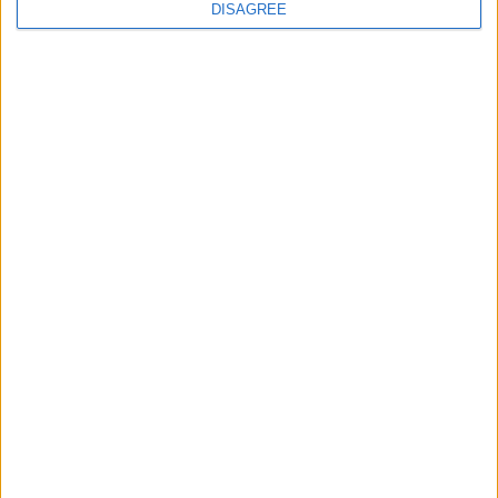
DISAGREE
POSTÉ LE
10 JUILLET 2024
PAR
DAMIEN DELLERBA