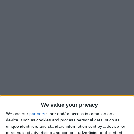
We value your privacy
We and our
partners
store and/or access information on a
L’AS Monaco va reprendre sa saison un peu plus tardivement
device, such as cookies and process personal data, such as
que les précédentes. Le club de la Principauté a fixé la date de
unique identifiers and standard information sent by a device for
la reprise au 6 juillet, selon une information de L’Équipe. Le
personalised advertising and content, advertising and content