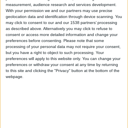
measurement, audience research and services development.
programme de la pré-saison reste encore à définir, mais il
With your permission we and our partners may use precise
comprendra dans tous les cas un stage ainsi que plusieurs
geolocation data and identification through device scanning. You
matches […]
may click to consent to our and our 1538 partners’ processing
as described above. Alternatively you may click to refuse to
CONTINUER LA LECTURE
→
consent or access more detailed information and change your
preferences before consenting.
Please note that some
processing of your personal data may not require your consent,
Posted in
Breakings news
,
Brèves
|
Tagged
AS
but you have a right to object to such processing. Your
Monaco
,
entraînement
,
reprise
,
Saison 2026-2027
Laissez un commentaire
preferences will apply to this website only. You can change your
preferences or withdraw your consent at any time by returning
to this site and clicking the "Privacy" button at the bottom of the
BRÈVES
webpage.
Treize joueurs à la reprise
POSTÉ LE
28 JUIN 2025
PAR
ADMIN