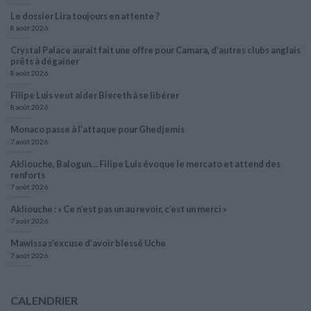
Le dossier Lira toujours en attente ?
8 août 2026
Crystal Palace aurait fait une offre pour Camara, d’autres clubs anglais
prêts à dégainer
8 août 2026
Filipe Luis veut aider Biereth à se libérer
8 août 2026
Monaco passe à l’attaque pour Ghedjemis
7 août 2026
Akliouche, Balogun… Filipe Luis évoque le mercato et attend des
renforts
7 août 2026
Akliouche : « Ce n’est pas un au revoir, c’est un merci »
7 août 2026
Mawissa s’excuse d’avoir blessé Uche
7 août 2026
CALENDRIER