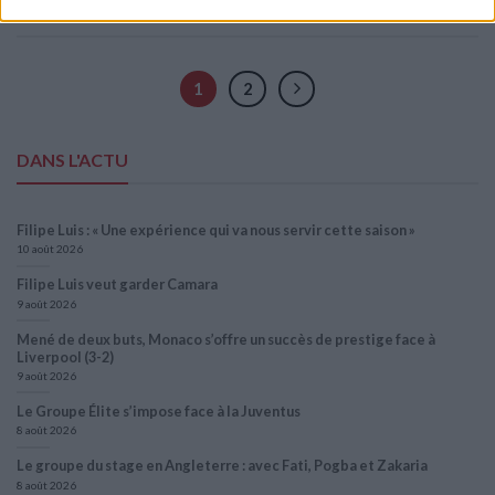
Monaco
,
entraînement
,
reprise
,
saison 2024-2025
Laissez un commentaire
1
2
DANS L'ACTU
Filipe Luis : « Une expérience qui va nous servir cette saison »
10 août 2026
Filipe Luis veut garder Camara
9 août 2026
Mené de deux buts, Monaco s’offre un succès de prestige face à
Liverpool (3-2)
9 août 2026
Le Groupe Élite s’impose face à la Juventus
8 août 2026
Le groupe du stage en Angleterre : avec Fati, Pogba et Zakaria
8 août 2026