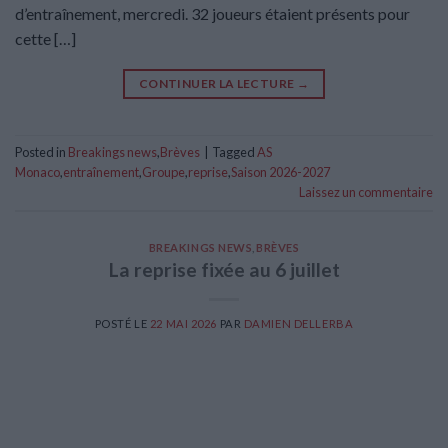
d’entraînement, mercredi. 32 joueurs étaient présents pour
cette […]
CONTINUER LA LECTURE
→
Posted in
Breakings news
,
Brèves
|
Tagged
AS
Monaco
,
entraînement
,
Groupe
,
reprise
,
Saison 2026-2027
Laissez un commentaire
BREAKINGS NEWS
,
BRÈVES
La reprise fixée au 6 juillet
POSTÉ LE
22 MAI 2026
PAR
DAMIEN DELLERBA