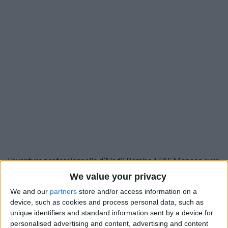
L’aventure professionnelle d’Aladji Bamba à l’AS Monaco aura
été aussi rapide que le passage d’une étoile filante dans le ciel.
We value your privacy
Après seulement une saison au plus haut niveau, le milieu de
We and our
partners
store and/or access information on a
terrain de 20 ans s’est engagé pour cinq ans en faveur de
device, such as cookies and process personal data, such as
Newcastle ce vendredi contre un peu plus de 41,5 millions
unique identifiers and standard information sent by a device for
d’euros, dont […]
personalised advertising and content, advertising and content