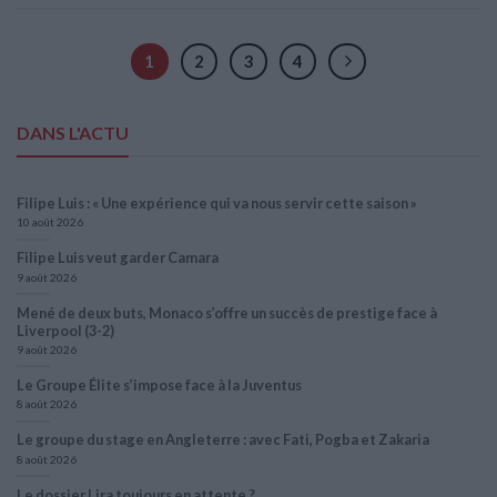
1
2
3
4
DANS L'ACTU
Filipe Luis : « Une expérience qui va nous servir cette saison »
10 août 2026
Filipe Luis veut garder Camara
9 août 2026
Mené de deux buts, Monaco s’offre un succès de prestige face à
Liverpool (3-2)
9 août 2026
Le Groupe Élite s’impose face à la Juventus
8 août 2026
Le groupe du stage en Angleterre : avec Fati, Pogba et Zakaria
8 août 2026
Le dossier Lira toujours en attente ?