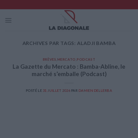
Skip
to
content
ARCHIVES PAR TAGS:
ALADJI BAMBA
BRÈVES
,
MERCATO
,
PODCAST
La Gazette du Mercato : Bamba-Abline, le
marché s’emballe (Podcast)
POSTÉ LE
31 JUILLET 2026
PAR
DAMIEN DELLERBA