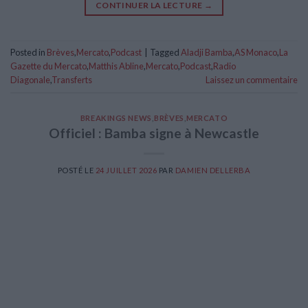
CONTINUER LA LECTURE
→
Posted in
Brèves
,
Mercato
,
Podcast
|
Tagged
Aladji Bamba
,
AS Monaco
,
La
Gazette du Mercato
,
Matthis Abline
,
Mercato
,
Podcast
,
Radio
Diagonale
,
Transferts
Laissez un commentaire
BREAKINGS NEWS
,
BRÈVES
,
MERCATO
Officiel : Bamba signe à Newcastle
POSTÉ LE
24 JUILLET 2026
PAR
DAMIEN DELLERBA