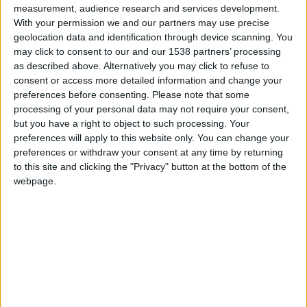
measurement, audience research and services development.
With your permission we and our partners may use precise
CONTINUER LA LECTURE
→
geolocation data and identification through device scanning. You
may click to consent to our and our 1538 partners’ processing
as described above. Alternatively you may click to refuse to
Posted in
Breakings news
,
Brèves
,
Mercato
|
Tagged
Aladji Bamba
,
AS
consent or access more detailed information and change your
Monaco
,
Mercato
,
Transferts
Laissez un commentaire
preferences before consenting.
Please note that some
processing of your personal data may not require your consent,
but you have a right to object to such processing. Your
BRÈVES
,
MERCATO
Bamba proche de s’engager avec
preferences will apply to this website only. You can change your
preferences or withdraw your consent at any time by returning
Newcastle
to this site and clicking the "Privacy" button at the bottom of the
webpage.
POSTÉ LE
23 JUILLET 2026
PAR
DAMIEN DELLERBA