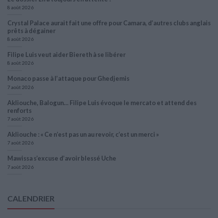
8 août 2026
Crystal Palace aurait fait une offre pour Camara, d’autres clubs anglais
prêts à dégainer
8 août 2026
Filipe Luis veut aider Biereth à se libérer
8 août 2026
Monaco passe à l’attaque pour Ghedjemis
7 août 2026
Akliouche, Balogun… Filipe Luis évoque le mercato et attend des
renforts
7 août 2026
Akliouche : « Ce n’est pas un au revoir, c’est un merci »
7 août 2026
Mawissa s’excuse d’avoir blessé Uche
7 août 2026
CALENDRIER