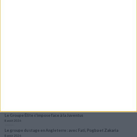
jeune George Ilenikhena, Monaco accuse un certain retard,
avec notamment deux transferts qui ne se sont pas
concrétisés au dernier moment. Avec Damien et Patrice.
CONTINUER LA LECTURE
→
Posted in
Brèves
|
Tagged
AS Monaco
,
La Gazette du
Mercato
,
Mercato
,
Podcast
,
Radio Diagonale
,
Transferts
Laissez un commentaire
DANS L'ACTU
Le Groupe Élite s’impose face à la Juventus
8 août 2026
Le groupe du stage en Angleterre : avec Fati, Pogba et Zakaria
8 août 2026