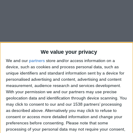
We value your privacy
We and our
partners
store and/or access information on a
device, such as cookies and process personal data, such as
unique identifiers and standard information sent by a device for
personalised advertising and content, advertising and content
measurement, audience research and services development.
With your permission we and our partners may use precise
geolocation data and identification through device scanning. You
may click to consent to our and our 1538 partners’ processing
L’AS Monaco va devoir se serrer la ceinture et va devoir
as described above. Alternatively you may click to refuse to
trouver des solutions « peu populaires » pour assurer une
consent or access more detailed information and change your
pérennité financière. Analyse également des profils de Flavio
preferences before consenting.
Please note that some
processing of your personal data may not require your consent,
Nazinho, Mathys Detourbet et Sadibou Sané. Avec Damien,