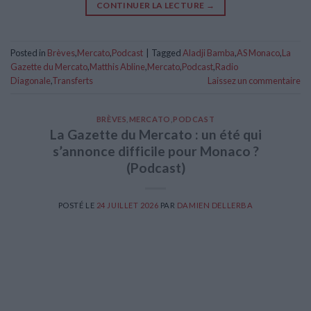
CONTINUER LA LECTURE
→
Posted in
Brèves
,
Mercato
,
Podcast
|
Tagged
Aladji Bamba
,
AS Monaco
,
La
Gazette du Mercato
,
Matthis Abline
,
Mercato
,
Podcast
,
Radio
Diagonale
,
Transferts
Laissez un commentaire
BRÈVES
,
MERCATO
,
PODCAST
La Gazette du Mercato : un été qui
s’annonce difficile pour Monaco ?
(Podcast)
POSTÉ LE
24 JUILLET 2026
PAR
DAMIEN DELLERBA