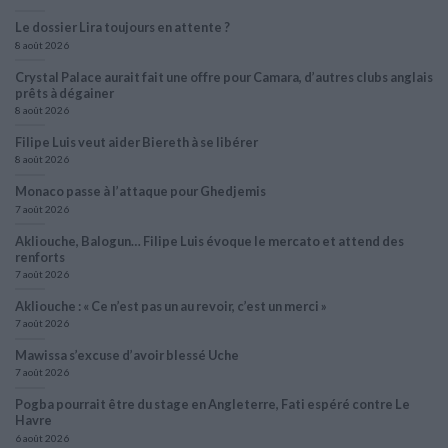
Le dossier Lira toujours en attente ?
8 août 2026
Crystal Palace aurait fait une offre pour Camara, d’autres clubs anglais
prêts à dégainer
8 août 2026
Filipe Luis veut aider Biereth à se libérer
8 août 2026
Monaco passe à l’attaque pour Ghedjemis
7 août 2026
Akliouche, Balogun… Filipe Luis évoque le mercato et attend des
renforts
7 août 2026
Akliouche : « Ce n’est pas un au revoir, c’est un merci »
7 août 2026
Mawissa s’excuse d’avoir blessé Uche
7 août 2026
Pogba pourrait être du stage en Angleterre, Fati espéré contre Le
Havre
6 août 2026