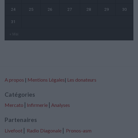
24
25
26
27
28
29
30
31
« Mai
A propos
|
Mentions Légales
|
Les donateurs
Catégories
Mercato
⎢
Infirmerie
⎢
Analyses
Partenaires
Livefoot
⎢
Radio Diagonale
⎢
Pronos-asm