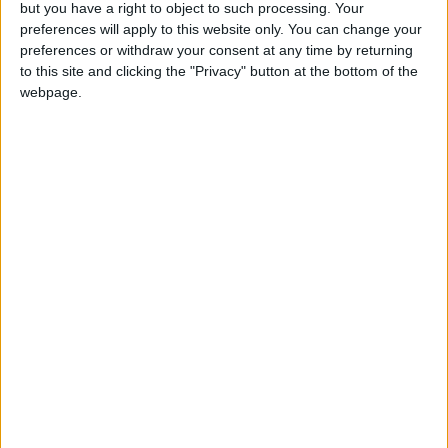
but you have a right to object to such processing. Your
Alessandro et Patrice.
preferences will apply to this website only. You can change your
preferences or withdraw your consent at any time by returning
CONTINUER LA LECTURE
→
to this site and clicking the "Privacy" button at the bottom of the
webpage.
Posted in
Brèves
,
Mercato
,
Podcast
|
Tagged
AS Monaco
,
La Gazette du
Mercato
,
Mercato
,
Podcast
,
Radio Diagonale
,
Transferts
Laissez un commentaire
BRÈVES
,
MERCATO
Podcast : Monaco s’est-il affaibli ?
POSTÉ LE
6 SEPTEMBRE 2025
PAR
DAMIEN DELLERBA