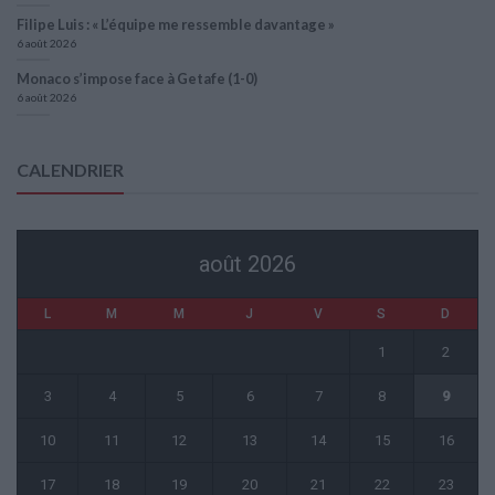
Filipe Luis : « L’équipe me ressemble davantage »
6 août 2026
Monaco s’impose face à Getafe (1-0)
6 août 2026
CALENDRIER
août 2026
L
M
M
J
V
S
D
1
2
3
4
5
6
7
8
9
10
11
12
13
14
15
16
17
18
19
20
21
22
23