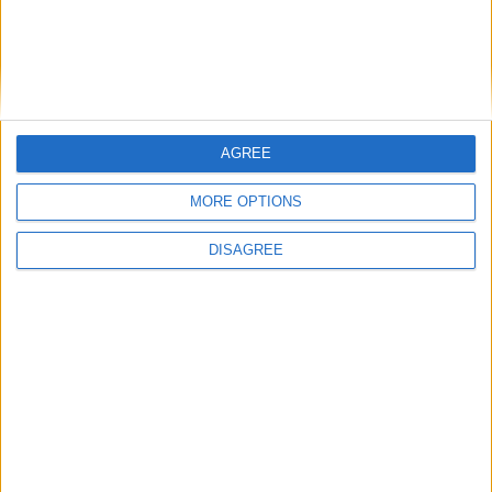
AGREE
Nom
*
MORE OPTIONS
DISAGREE
E-mail
*
Site web
Enregistrer mon nom, mon e-mail et mon site