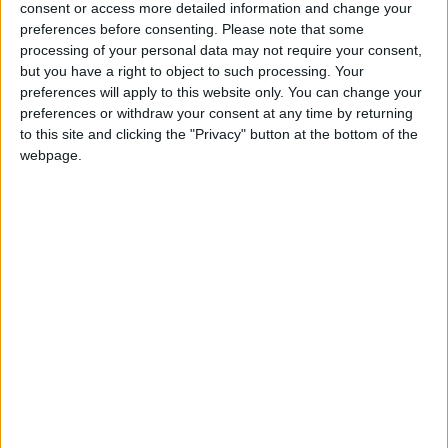
consent or access more detailed information and change your
dernier par Toulouse et qui n’a remporté que deux rencontres
preferences before consenting.
Please note that some
sur les huit matches disputés depuis le début de l’année civile.
processing of your personal data may not require your consent,
but you have a right to object to such processing. Your
Ce n’est pas la première fois que Perrinelle fait partie de
preferences will apply to this website only. You can change your
l’encadrement de l’équipe première. Sous Niko Kovac puis
preferences or withdraw your consent at any time by returning
to this site and clicking the "Privacy" button at the bottom of the
Philippe Clement, il avait notamment eu pour mission de faire
webpage.
le lien entre le groupe professionnel et l’Academy avant de
prendre ensuite la tête du Groupe Élite au début de la saison
2022-2023, lorsque l’équipe réserve de National 2 avait été
retirée des championnats amateurs. Pour autant, les résultats
récents de Perrinelle à sa tête ne sont pas idéaux puisque
l’équipe est sur une série de huit rencontres sans succès et
trois défaites de rang.
Get French Football News
indique que la gestion du Groupe
Élite sera faite pas Sébastien Muet, le directeur de l’Academy
et Sébastien Gimenez, entraîneur des gardiens au sein du
centre de formation.