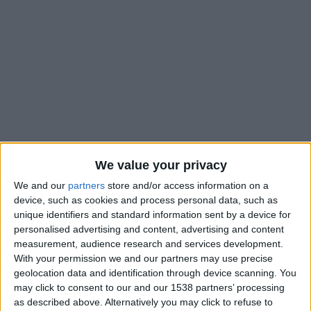
We value your privacy
We and our
partners
store and/or access information on a
device, such as cookies and process personal data, such as
unique identifiers and standard information sent by a device for
Arrivé à l’AS Monaco à l’été 2020, dans les valises de Paul
personalised advertising and content, advertising and content
Mitchell, l’entraîneur du Groupe Élite Damien Perrinelle
measurement, audience research and services development.
devrait intégrer le staff de l’équipe première ce jeudi, révèle
With your permission we and our partners may use precise
L’Équipe
. Cette mesure, faite à la demande d’Adi Hütter et de
geolocation data and identification through device scanning. You
ses adjoints, serait prise pour essayer de trouver des solutions
may click to consent to our and our 1538 partners’ processing
as described above. Alternatively you may click to refuse to
quant à la mauvaise dynamique de l’ASM, battue le week-end