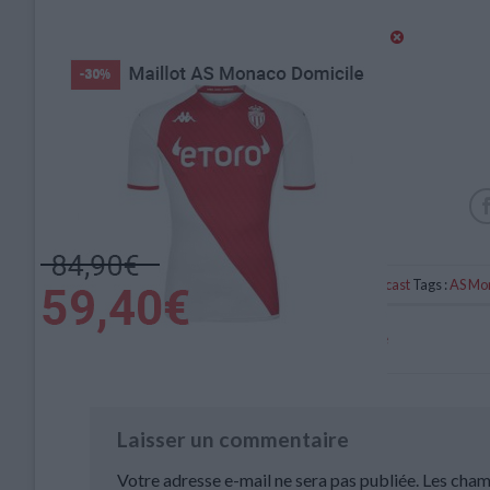
Catégorie :
Brèves
,
Podcast
Tags :
AS Mo
Les notes : Adingra, entrée décisive
Laisser un commentaire
Votre adresse e-mail ne sera pas publiée.
Les cham