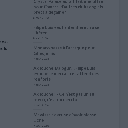
Crystal Palace aurait fait une offre
pour Camara, d’autres clubs anglais
prêts à dégainer
8 août 2026
Filipe Luis veut aider Biereth à se
libérer
8 août 2026
s’est
Monaco passe à l’attaque pour
oli.
Ghedjemis
7 août 2026
Akliouche, Balogun… Filipe Luis
évoque le mercato et attend des
renforts
7 août 2026
Akliouche : « Ce n’est pas un au
revoir, c’est un merci »
7 août 2026
Mawissa s’excuse d’avoir blessé
Uche
7 août 2026