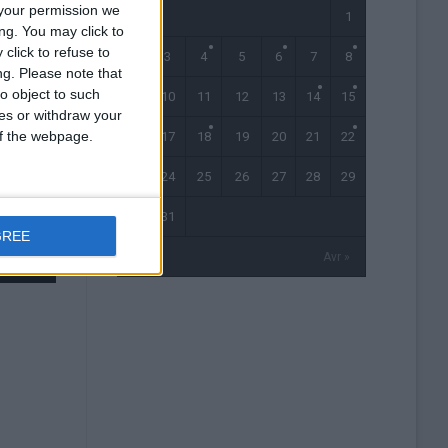
your permission we
1
ng. You may click to
click to refuse to
2
3
4
5
6
7
8
ng.
Please note that
o object to such
9
10
11
12
13
14
15
ces or withdraw your
 of the webpage.
16
17
18
19
20
21
22
23
24
25
26
27
28
29
30
31
GREE
« Fév
Avr »