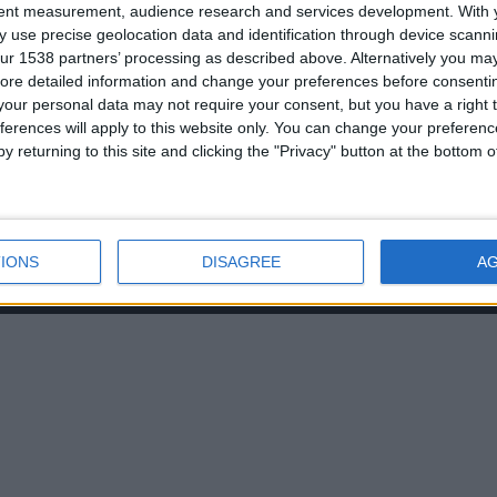
tent measurement, audience research and services development.
With 
 use precise geolocation data and identification through device scanni
ur 1538 partners’ processing as described above. Alternatively you may 
ore detailed information and change your preferences before consenti
our personal data may not require your consent, but you have a right t
ferences will apply to this website only. You can change your preferen
y returning to this site and clicking the "Privacy" button at the bottom
IONS
DISAGREE
A