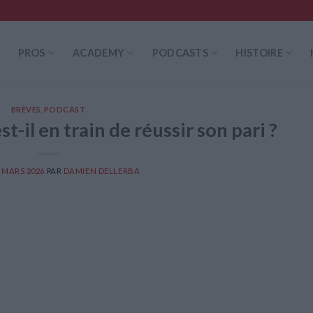
PROS
ACADEMY
PODCASTS
HISTOIRE
BRÈVES
,
PODCAST
t-il en train de réussir son pari ?
 MARS 2026
PAR
DAMIEN DELLERBA