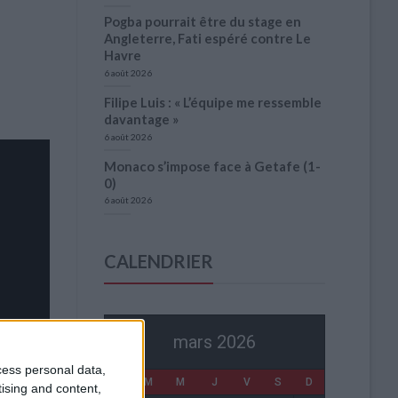
Pogba pourrait être du stage en
Angleterre, Fati espéré contre Le
Havre
6 août 2026
Filipe Luis : « L’équipe me ressemble
davantage »
6 août 2026
Monaco s’impose face à Getafe (1-
0)
6 août 2026
CALENDRIER
mars 2026
cess personal data,
L
M
M
J
V
S
D
tising and content,