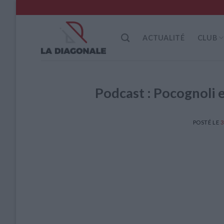
Skip
to
content
ACTUALITÉ
CLUB
Podcast : Pocognoli es
POSTÉ LE
3