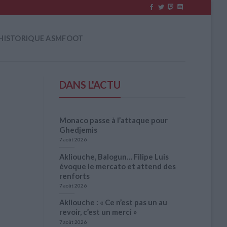
HISTORIQUE ASMFOOT
DANS L'ACTU
Monaco passe à l’attaque pour
Ghedjemis
7 août 2026
Akliouche, Balogun… Filipe Luis
évoque le mercato et attend des
renforts
7 août 2026
Akliouche : « Ce n’est pas un au
revoir, c’est un merci »
7 août 2026