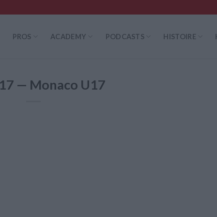
PROS
ACADEMY
PODCASTS
HISTOIRE
 U17 — Monaco U17