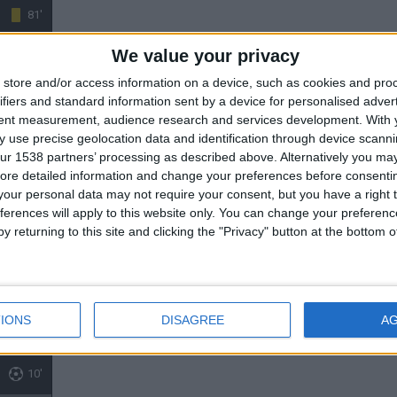
81'
We value your privacy
66'
store and/or access information on a device, such as cookies and pro
ifiers and standard information sent by a device for personalised adver
tent measurement, audience research and services development.
With 
 use precise geolocation data and identification through device scanni
ur 1538 partners’ processing as described above. Alternatively you may 
ore detailed information and change your preferences before consenti
our personal data may not require your consent, but you have a right t
ferences will apply to this website only. You can change your preferen
y returning to this site and clicking the "Privacy" button at the bottom
53'
IONS
DISAGREE
A
10'