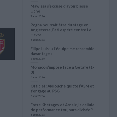
Mawissa s’excuse d’avoir blessé
Uche
7 août 2026
Pogba pourrait être du stage en
Angleterre, Fati espéré contre Le
Havre
6 août 2026
Filipe Luis : « L’équipe me ressemble
davantage »
6 août 2026
Monaco s’impose face à Getafe (1-
0)
6 août 2026
Officiel : Akliouche quitte l’ASM et
s’engage au PSG
6 août 2026
Entre Khetagov et Arnaiz, la cellule
de performance toujours divisée ?
6 août 2026