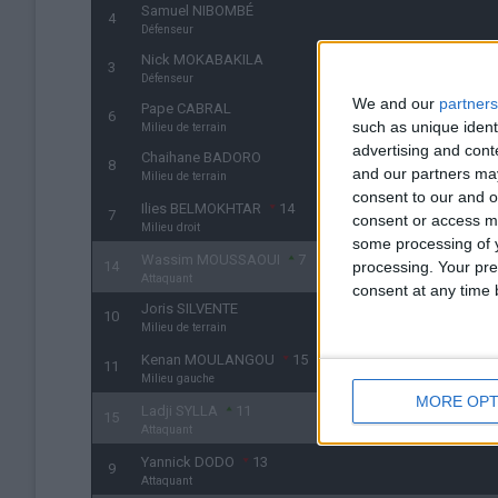
Samuel NIBOMBÉ
4
Défenseur
Nick MOKABAKILA
3
Défenseur
We and our
partners
Pape CABRAL
6
such as unique ident
Milieu de terrain
advertising and con
Chaihane BADORO
8
and our partners may
Milieu de terrain
consent to our and o
Ilies BELMOKHTAR
14
7
consent or access m
Milieu droit
some processing of y
Wassim MOUSSAOUI
7
14
processing. Your pre
Attaquant
consent at any time b
Joris SILVENTE
10
Milieu de terrain
Kenan MOULANGOU
15
11
Milieu gauche
MORE OPT
Ladji SYLLA
11
15
Attaquant
Yannick DODO
13
9
Attaquant