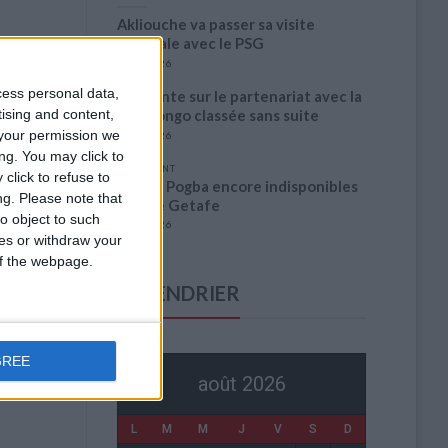
Akliouche va passer sa visite
médicale avec le PSG
6 août 2026
cess personal data,
La plainte sur le partenariat avec la
tising and content,
R.D. Congo classée sans suite
your permission we
6 août 2026
ng. You may click to
1 COMMENT
click to refuse to
Fati et Pogba encore indisponibles
ng.
Please note that
contre Getafe
o object to such
6 août 2026
ces or withdraw your
 of the webpage.
CALENDRIER
GREE
août 2026
L
M
M
J
V
S
D