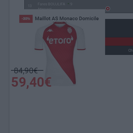
Fares BOUJLIFA
9
13
Attaquant
Détails
Date
Heure
2 juin 2024
15h00
Ch