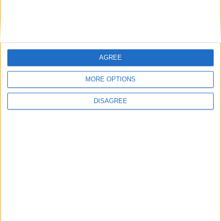
Total
-
1
1
90
0
0
0
0
Total
AGREE
Saison
2023-2024
13
12
1125
0
0
2
0
MORE OPTIONS
2024-2025
24
18
1704
3
0
3
0
DISAGREE
2025-2026
18
18
1613
1
0
5
0
2026-2027
0
0
0
0
0
0
0
Total
55
48
4442
4
0
10
0