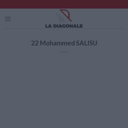
Skip
to
content
22
Mohammed SALISU