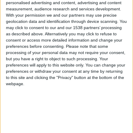
personalised advertising and content, advertising and content
Position
measurement, audience research and services development.
Défenseur
With your permission we and our partners may use precise
Taille
geolocation data and identification through device scanning. You
191 cm
may click to consent to our and our 1538 partners’ processing
as described above. Alternatively you may click to refuse to
Équipe actuelle
consent or access more detailed information and change your
Monaco
preferences before consenting.
Please note that some
processing of your personal data may not require your consent,
Date de naissance
but you have a right to object to such processing. Your
17 avril 1999
preferences will apply to this website only. You can change your
preferences or withdraw your consent at any time by returning
Âge
to this site and clicking the "Privacy" button at the bottom of the
27
webpage.
Fin de contrat : juin 2028
Premier match : Rennes-Monaco (09/12/2023)
International A : 22 sélections – 4 buts