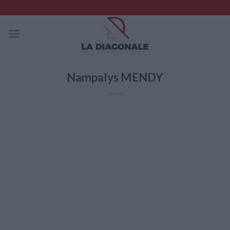
Skip
to
content
Nampalys MENDY