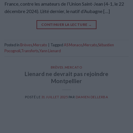
France, contre les amateurs de l’Union Saint-Jean (4-1, le 22
décembre 2024). L’été dernier, le natif d’Aubagne […]
CONTINUER LA LECTURE
→
Posted in
Brèves
,
Mercato
|
Tagged
AS Monaco
,
Mercato
,
Sébastien
Pocognoli
,
Transferts
,
Yann Lienard
BRÈVES
,
MERCATO
Lienard ne devrait pas rejoindre
Montpellier
POSTÉ LE
31 JUILLET 2025
PAR
DAMIEN DELLERBA