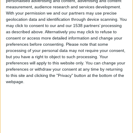
personalised advertising and content, advertising and content
héraultais n’auraient pas réussi à s’entendre sur la prise en
measurement, audience research and services development.
With your permission we and our partners may use precise
charge de son salaire. Les dirigeants asémistes auraient
geolocation data and identification through device scanning. You
demandé à leurs homologues de prendre en […]
may click to consent to our and our 1538 partners’ processing
as described above. Alternatively you may click to refuse to
CONTINUER LA LECTURE
→
consent or access more detailed information and change your
preferences before consenting.
Please note that some
processing of your personal data may not require your consent,
Posted in
Brèves
,
Mercato
|
Tagged
AS Monaco
,
Mercato
,
Transferts
,
Yann
but you have a right to object to such processing. Your
Lienard
Laissez un commentaire
preferences will apply to this website only. You can change your
preferences or withdraw your consent at any time by returning
to this site and clicking the "Privacy" button at the bottom of the
BRÈVES
,
MERCATO
webpage.
Lienard vers un prêt à Montpellier
POSTÉ LE
28 JUILLET 2025
PAR
DAMIEN DELLERBA