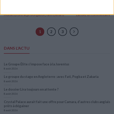
Posted in
Breakings news
,
Brèves
|
Tagged
Academy
,
AS
Monaco
,
contrat
,
prolongation
,
Yann Lienard
Laissez un commentaire
1
2
3
DANS L'ACTU
Le Groupe Élite s’impose face à la Juventus
8 août 2026
Le groupe du stage en Angleterre : avec Fati, Pogba et Zakaria
8 août 2026
Le dossier Lira toujours en attente ?
8 août 2026
Crystal Palace aurait fait une offre pour Camara, d’autres clubs anglais
prêts à dégainer
8 août 2026