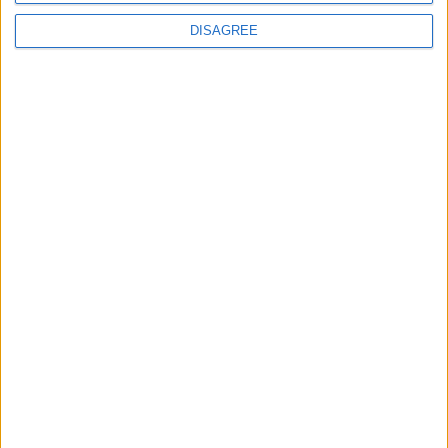
au tournoi Maurice-Revello
DISAGREE
POSTÉ LE
8 JUIN 2024
PAR
DAMIEN DELLERBA