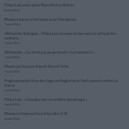
Filipe Luis veut aider Biereth à se libérer
8 août 2026
Monaco passe à l’attaque pour Ghedjemis
7 août 2026
Akliouche, Balogun… Filipe Luis évoque le mercato et attend des
renforts
7 août 2026
Akliouche : « Ce n’est pas un au revoir, c’est un merci »
7 août 2026
Mawissa s’excuse d’avoir blessé Uche
7 août 2026
Pogba pourrait être du stage en Angleterre, Fati espéré contre Le
Havre
6 août 2026
Filipe Luis : « L’équipe me ressemble davantage »
6 août 2026
Monaco s’impose face à Getafe (1-0)
6 août 2026