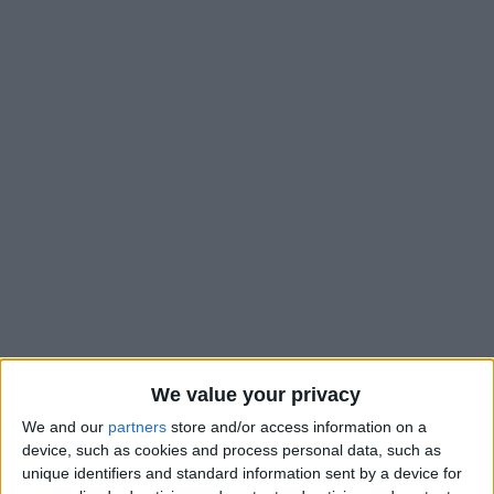
We value your privacy
We and our
partners
store and/or access information on a
Alors que le prêt de Yann Lienard à Montpellier semblait être
device, such as cookies and process personal data, such as
en très bonne voie, il ne devrait finalement pas connaître
unique identifiers and standard information sent by a device for
d’épilogue positif. D’après L’Équipe, l’AS Monaco et le club