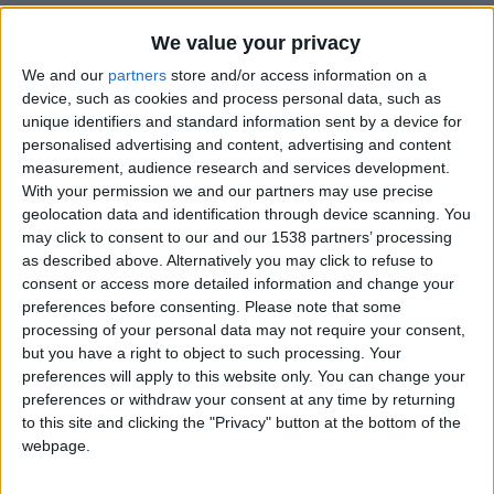
mené jusque sur le Rocher et en Équipe de France et ne cache
We value your privacy
pas qu’il a failli tout arrêter avant que Strasbourg ne le repère
: «
C’est arrivé deux fois. La première fois, je me suis dit, je n’ai
We and our
partners
store and/or access information on a
pas fait mon année en moins de 17 ans nationaux, je suis en
device, such as cookies and process personal data, such as
unique identifiers and standard information sent by a device for
équipe B, c’est fini. Ce n’était pas un sentiment de résignation
personalised advertising and content, advertising and content
mais il fallait commencer à trouver autre chose en fait. (…) La
measurement, audience research and services development.
deuxième fois, c’était (…) six mois avant le bac blanc, j’ai dit
With your permission we and our partners may use precise
j’arrête, je me concentre sur mes études. Je commence à jouer
geolocation data and identification through device scanning. You
en équipe une. Et je me fais repérer par Strasbourg (début
may click to consent to our and our 1538 partners’ processing
as described above. Alternatively you may click to refuse to
2017). Je signe en février. À un mois et demi près, j’arrêtais, en
consent or access more detailed information and change your
fait.
»
preferences before consenting.
Please note that some
processing of your personal data may not require your consent,
L’INF Clairefontaine, le plus gros regret
but you have a right to object to such processing. Your
preferences will apply to this website only. You can change your
Strasbourg lui donnera cette seconde chance et Fofana ne va
preferences or withdraw your consent at any time by returning
pas la laisser passer, contrairement à la première : «
C’est le
to this site and clicking the "Privacy" button at the bottom of the
webpage.
plus gros regret de ma vie parce que ce n’est pas vraiment la
faute des clubs. Les clubs, ils ont des profils à aller chercher.