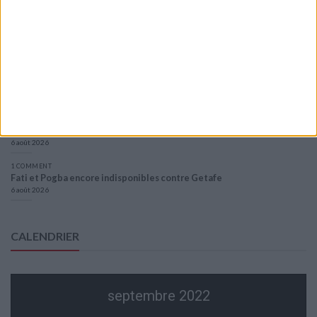
Officiel : Akliouche quitte l’ASM et s’engage au PSG
6 août 2026
Entre Khetagov et Arnaiz, la cellule de performance toujours divisée
?
6 août 2026
Akliouche va passer sa visite médicale avec le PSG
6 août 2026
La plainte sur le partenariat avec la R.D. Congo classée sans suite
6 août 2026
1 COMMENT
Fati et Pogba encore indisponibles contre Getafe
6 août 2026
CALENDRIER
septembre 2022