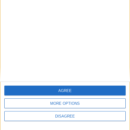
Total
-
Total
Saison
2016-2017
3
3
270
1
1
0
0
2021-2022
24
17
1453
0
0
6
0
Total
27
20
1723
1
1
6
0
AGREE
MORE OPTIONS
DISAGREE