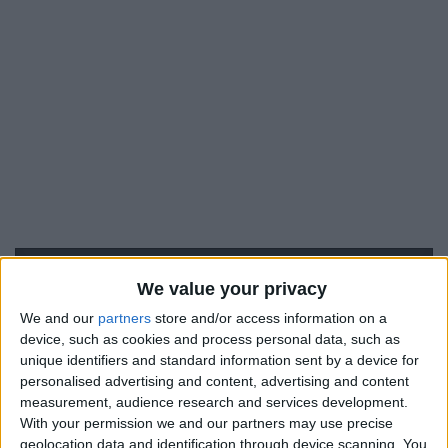
We value your privacy
We and our
partners
store and/or access information on a
device, such as cookies and process personal data, such as
#
unique identifiers and standard information sent by a device for
19
personalised advertising and content, advertising and content
measurement, audience research and services development.
Nationalité
With your permission we and our partners may use precise
France
geolocation data and identification through device scanning. You