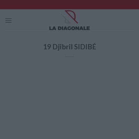
Skip
to
content
19
Djibril SIDIBÉ