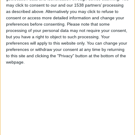
Position
may click to consent to our and our 1538 partners’ processing
Défenseur
as described above. Alternatively you may click to refuse to
consent or access more detailed information and change your
Date de naissance
preferences before consenting.
Please note that some
29 juillet 1992
processing of your personal data may not require your consent,
but you have a right to object to such processing. Your
Âge
preferences will apply to this website only. You can change your
34
preferences or withdraw your consent at any time by returning
to this site and clicking the "Privacy" button at the bottom of the
webpage.
International A
Championnat de France (2017)
Statistiques
Rencontres
Ligue 1