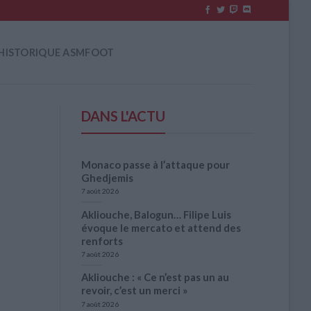
HISTORIQUE ASMFOOT
DANS L'ACTU
Monaco passe à l’attaque pour
Ghedjemis
7 août 2026
Akliouche, Balogun… Filipe Luis
évoque le mercato et attend des
renforts
7 août 2026
Akliouche : « Ce n’est pas un au
revoir, c’est un merci »
7 août 2026