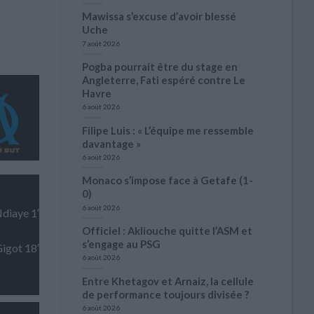
Mawissa s’excuse d’avoir blessé
Uche
7 août 2026
Pogba pourrait être du stage en
Angleterre, Fati espéré contre Le
Havre
6 août 2026
Filipe Luis : « L’équipe me ressemble
davantage »
6 août 2026
Monaco s’impose face à Getafe (1-
0)
6 août 2026
diaye 1′
Officiel : Akliouche quitte l’ASM et
s’engage au PSG
igot 18′
6 août 2026
Entre Khetagov et Arnaiz, la cellule
de performance toujours divisée ?
6 août 2026