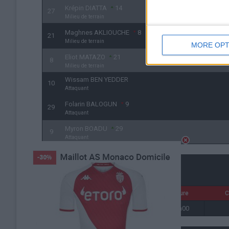
Krépin DIATTA
14
27
Milieu de terrain
Maghnes AKLIOUCHE
8
21
Milieu de terrain
MORE OPT
Eliot MATAZO
21
8
Milieu de terrain
Wissam BEN YEDDER
10
Attaquant
Folarin BALOGUN
9
29
Attaquant
Myron BOADU
29
9
Attaquant
Détails
Date
Heure
C
30 septembre 2023
21h00