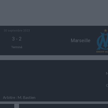
30 septembre 2023
3
-
2
Marseille
Terminé
N
G
Arbitre : M. Bastien