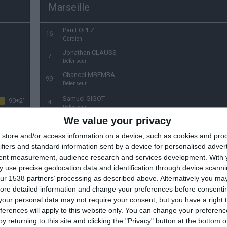
Marseille
Pau LOPEZ
16
Gardien
Jonathan CLAUSS
7
Défenseur
Chancel MBEMBA
99
Défenseur
Samuel GIGOT
90+2'
4
Défenseur
We value your privacy
Amir MURILLO
62
Défenseur
store and/or access information on a device, such as cookies and pro
Jordan VERETOUT
42'
ifiers and standard information sent by a device for personalised adver
27
Milieu de terrain
tent measurement, audience research and services development.
With 
Valentin RONGIER
 use precise geolocation data and identification through device scanni
59'
21
Milieu de terrain
ur 1538 partners’ processing as described above. Alternatively you may 
ore detailed information and change your preferences before consenti
Azzedine OUNAHI
9
8
our personal data may not require your consent, but you have a right t
Milieu de terrain
ferences will apply to this website only. You can change your preferen
VITINHA
8
9
y returning to this site and clicking the "Privacy" button at the bottom
Attaquant