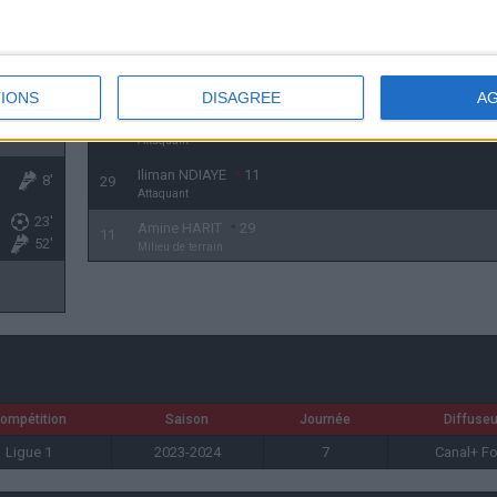
Joaquin CORREA
23
20
Attaquant
8', 52'
Ismaïla SARR
20
23
23'
Attaquant
IONS
DISAGREE
A
Pierre-Emerick AUBAMEYANG
10
77'
Attaquant
Iliman NDIAYE
11
8'
29
Attaquant
23'
Amine HARIT
29
11
52'
Milieu de terrain
ompétition
Saison
Journée
Diffuseu
Ligue 1
2023-2024
7
Canal+ F