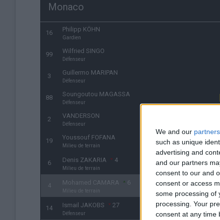
Monaco
Philipp KÖHN
16
Gardien
Wilfried SINGO
99
Défenseur
Guillermo MARIPAN
3
Défenseur
Soungoutou MAGASSA
88
Défenseur
VANDERSON
2
Défenseur
We and our
partners
Youssouf FOFANA
19
such as unique ident
Milieu de terrain
advertising and con
Denis ZAKARIA
4
and our partners may
6
Milieu de terrain
consent to our and o
Mohamed CAMARA
6
consent or access m
4
Milieu de terrain
some processing of y
processing. Your pre
Ismail JAKOBS
27
14
consent at any time b
Défenseur