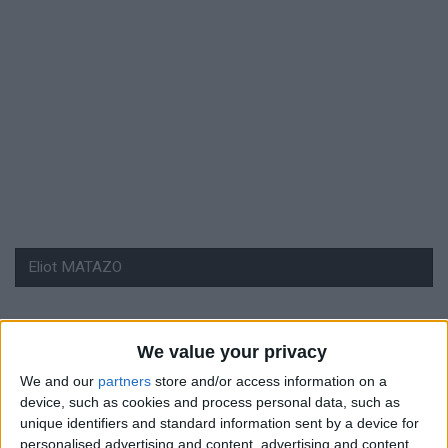
#
We value your privacy
Nationalité
We and our
partners
store and/or access information on a
Belgique
device, such as cookies and process personal data, such as
unique identifiers and standard information sent by a device for
Position
personalised advertising and content, advertising and content