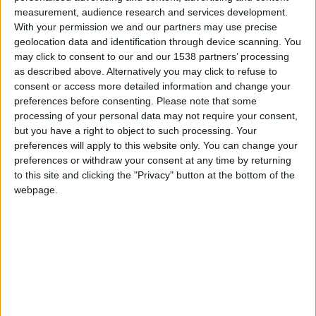
Milieu de terrain
measurement, audience research and services development.
With your permission we and our partners may use precise
Date de naissance
geolocation data and identification through device scanning. You
15 février 2002
may click to consent to our and our 1538 partners’ processing
Âge
as described above. Alternatively you may click to refuse to
24
consent or access more detailed information and change your
preferences before consenting.
Please note that some
processing of your personal data may not require your consent,
but you have a right to object to such processing. Your
Premier match : Monaco-Strasbourg (27/09/2020)
preferences will apply to this website only. You can change your
preferences or withdraw your consent at any time by returning
International Espoirs
to this site and clicking the "Privacy" button at the bottom of the
webpage.
Statistiques
Rencontres
Ligue 1
Saison
Équipe