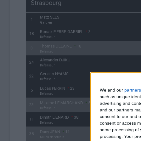
Strasbourg
Matz SELS
1
Gardien
Ronaël PIERRE-GABRIEL
3
18
Défenseur
Thomas DELAINE
18
3
Défenseur
Alexander DJIKU
24
Défenseur
Gerzino NYAMSI
22
Défenseur
Lucas PERRIN
23
We and our
partners
5
Défenseur
such as unique ident
Maxime LE MARCHAND
5
advertising and con
23
Défenseur
and our partners may
consent to our and o
Dimitri LIÉNARD
38
11
consent or access m
Défenseur
some processing of y
Dany JEAN
11
38
processing. Your pre
Milieu de terrain