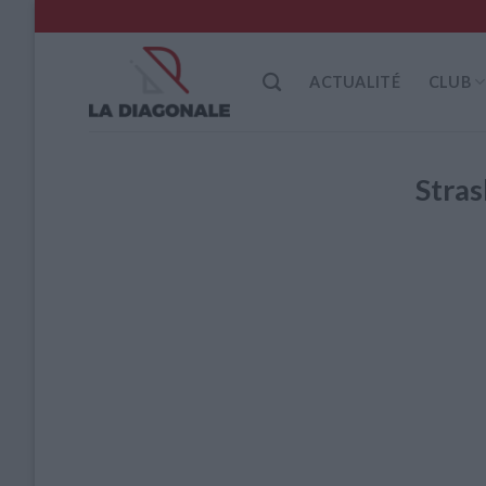
Skip
to
content
ACTUALITÉ
CLUB
Stra