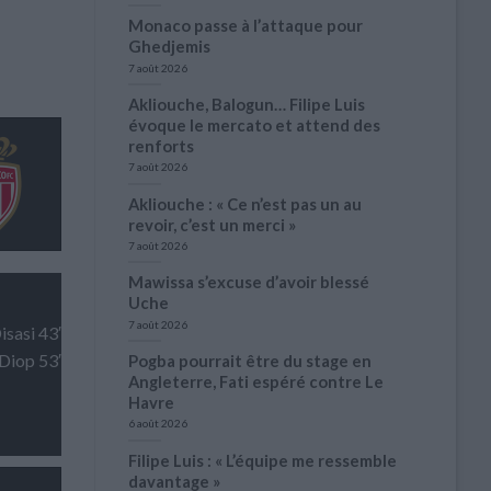
Monaco passe à l’attaque pour
Ghedjemis
7 août 2026
Akliouche, Balogun… Filipe Luis
évoque le mercato et attend des
renforts
7 août 2026
Akliouche : « Ce n’est pas un au
revoir, c’est un merci »
7 août 2026
Mawissa s’excuse d’avoir blessé
Uche
7 août 2026
isasi 43′
Diop 53′
Pogba pourrait être du stage en
Angleterre, Fati espéré contre Le
Havre
6 août 2026
Filipe Luis : « L’équipe me ressemble
davantage »