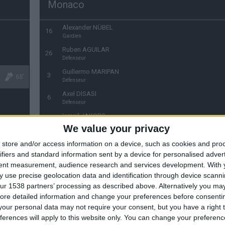
Monaco
Alexander NÜBEL
16
Gardien
Ruben AGUILAR
26
Défenseur
Guillermo MARIPAN
3
65'
Défenseur
Axel DISASI
6
Défenseur
Ismail JAKOBS
14
Défenseur
We value your privacy
Jean LUCAS
11
store and/or access information on a device, such as cookies and pro
Milieu de terrain
ifiers and standard information sent by a device for personalised adver
Youssouf FOFANA
19
tent measurement, audience research and services development.
With 
Milieu de terrain
 use precise geolocation data and identification through device scanni
Krépin DIATTA
15
ur 1538 partners’ processing as described above. Alternatively you may 
27
Milieu de terrain
ore detailed information and change your preferences before consenti
Eliot MATAZO
27
our personal data may not require your consent, but you have a right t
15
Milieu de terrain
ferences will apply to this website only. You can change your preferen