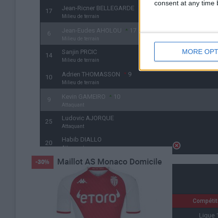
consent at any time b
Jean-Ricner BELLEGARDE
6
17
Milieu de terrain
Jean-Eudes AHOLOU
17
6
Milieu de terrain
MORE OPT
Sanjin PRCIC
14
Milieu de terrain
Adrien THOMASSON
9
10
Milieu de terrain
Kevin GAMEIRO
10
9
Attaquant
Ludovic AJORQUE
25
Attaquant
Habib DIALLO
20
Attaquant
Détails
Date
Heure
Compétit
6 août 2022
17h00
Ligue 