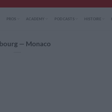
PROS
ACADEMY
PODCASTS
HISTOIRE
sbourg — Monaco