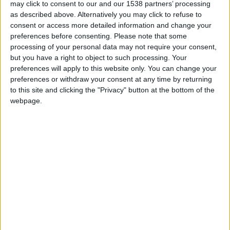
may click to consent to our and our 1538 partners’ processing
Chelsea
as described above. Alternatively you may click to refuse to
consent or access more detailed information and change your
Date de naissance
preferences before consenting.
Please note that some
11 mars 1998
processing of your personal data may not require your consent,
Âge
but you have a right to object to such processing. Your
28
preferences will apply to this website only. You can change your
preferences or withdraw your consent at any time by returning
to this site and clicking the "Privacy" button at the bottom of the
webpage.
Premier match : Monaco-Reims (23/08/2020)
International A
Statistiques
Rencontres
Ligue 1