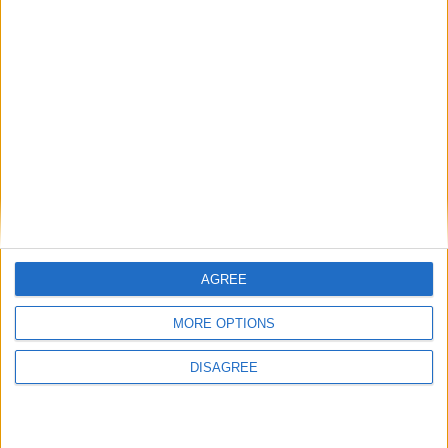
Total
Saison
2021-2022
37
33
2870
2
0
5
0
2022-2023
49
48
4380
6
4
3
0
Total
86
81
7250
8
4
8
0
AGREE
MORE OPTIONS
DISAGREE