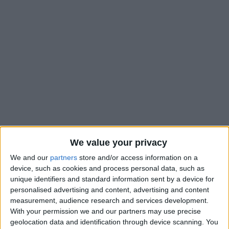
#
We value your privacy
6
We and our
partners
store and/or access information on a
device, such as cookies and process personal data, such as
Nationalité
unique identifiers and standard information sent by a device for
France
personalised advertising and content, advertising and content
Position
measurement, audience research and services development.
Défenseur
With your permission we and our partners may use precise
geolocation data and identification through device scanning. You
Équipe actuelle