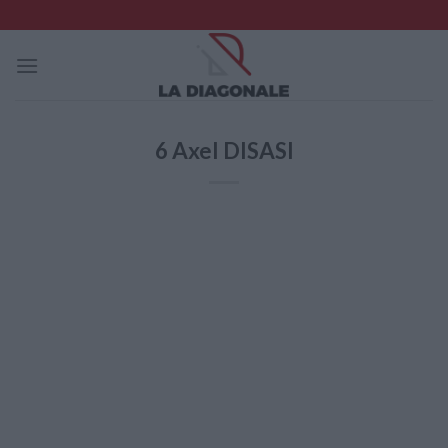
Skip
to
content
6
Axel DISASI