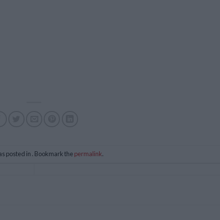
as posted in . Bookmark the
permalink
.