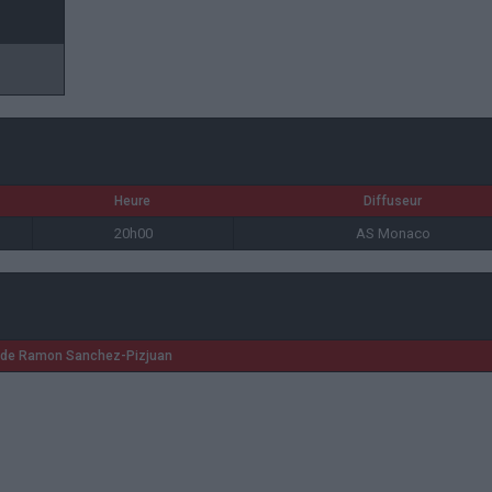
Heure
Diffuseur
20h00
AS Monaco
ade Ramon Sanchez-Pizjuan