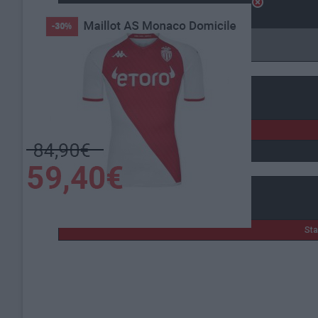
Wissam BEN YEDDER
9
10
Attaquant
Myron BOADU
10
9
Attaquant
Détails
Date
7 décembre 2022
Lieu de la rencontre
St