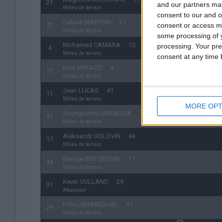
21
and our partners may
Milieu de terrain
consent to our and o
Gelson MARTINS
21
77
consent or access m
Milieu de terrain
some processing of y
Mohamed CAMARA
15
processing. Your pre
4
Milieu de terrain
consent at any time b
Eliot MATAZO
4
15
Milieu de terrain
Jean LUCAS
41
11
Milieu de terrain
MORE OPT
Soungoutou MAGASSA
11
41
Milieu de terrain
Aleksandr GOLOVIN
44
17
Milieu de terrain
Eliesse BEN SEGHIR
17
44
Milieu de terrain
Kevin VOLLAND
29
31
Attaquant
Félix LEMARECHAL
31
29
Milieu de terrain