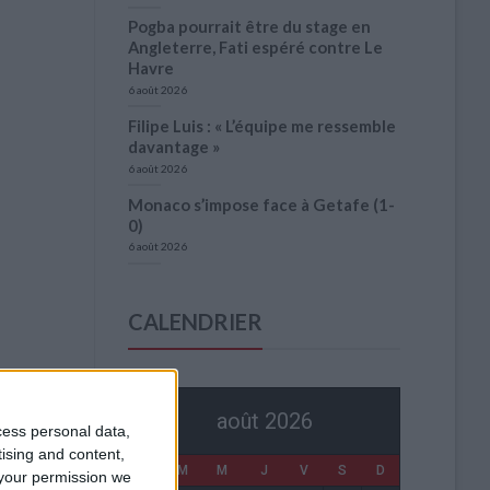
Pogba pourrait être du stage en
Angleterre, Fati espéré contre Le
Havre
6 août 2026
Filipe Luis : « L’équipe me ressemble
davantage »
6 août 2026
Monaco s’impose face à Getafe (1-
0)
6 août 2026
CALENDRIER
août 2026
cess personal data,
tising and content,
L
M
M
J
V
S
D
your permission we