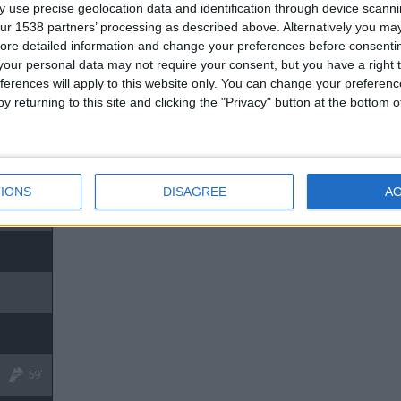
 use precise geolocation data and identification through device scanni
ur 1538 partners’ processing as described above. Alternatively you may 
59'
ore detailed information and change your preferences before consenti
our personal data may not require your consent, but you have a right t
ferences will apply to this website only. You can change your preferen
y returning to this site and clicking the "Privacy" button at the bottom
IONS
DISAGREE
A
59'