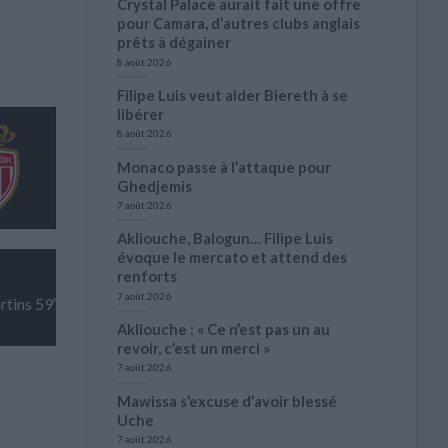
Crystal Palace aurait fait une offre
pour Camara, d’autres clubs anglais
prêts à dégainer
8 août 2026
Filipe Luis veut aider Biereth à se
libérer
8 août 2026
Monaco passe à l’attaque pour
Ghedjemis
7 août 2026
Akliouche, Balogun… Filipe Luis
évoque le mercato et attend des
renforts
7 août 2026
rtins 59′
Akliouche : « Ce n’est pas un au
revoir, c’est un merci »
7 août 2026
Mawissa s’excuse d’avoir blessé
Uche
7 août 2026