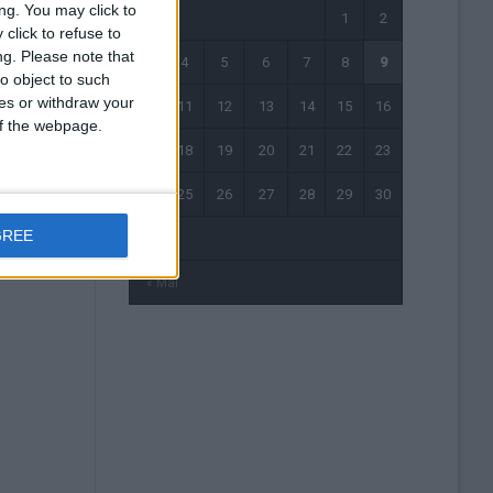
ng. You may click to
1
2
click to refuse to
ng.
Please note that
3
4
5
6
7
8
9
o object to such
ces or withdraw your
10
11
12
13
14
15
16
 of the webpage.
17
18
19
20
21
22
23
24
25
26
27
28
29
30
GREE
31
« Mai