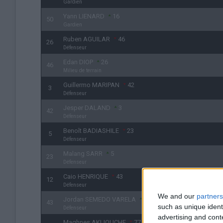
Gardien
Yann LIENARD
16
50
Gardien
Ruben AGUILAR
46
26
Défenseur
Edan DIOP
26
46
Milieu de terrain
Guillermo MARIPAN
42
3
Défenseur
Jesper DALAND
3
42
Défenseur
Benoît BADIASHILE
23
5
Défenseur
Malang SARR
5
23
Défenseur
Caio HENRIQUE
43
12
Défenseur
We and our
partners
Jordan SEMEDO VARELA
12
43
such as unique ident
Défenseur
advertising and con
Maghnes AKLIOUCHE
77