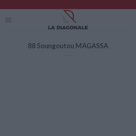
Skip
to
content
88
Soungoutou MAGASSA