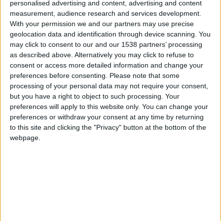
personalised advertising and content, advertising and content
Position
measurement, audience research and services development.
Milieu de terrain
With your permission we and our partners may use precise
geolocation data and identification through device scanning. You
Taille
may click to consent to our and our 1538 partners’ processing
188 cm
as described above. Alternatively you may click to refuse to
Date de naissance
consent or access more detailed information and change your
8 octobre 2003
preferences before consenting.
Please note that some
processing of your personal data may not require your consent,
Âge
but you have a right to object to such processing. Your
22
preferences will apply to this website only. You can change your
preferences or withdraw your consent at any time by returning
to this site and clicking the "Privacy" button at the bottom of the
webpage.
Premier match : QRM-Monaco (02/01/2022)
International U23 (sélection olympique) : 7 sélections
International Espoirs : 5 sélections
International U20 : 5 sélections
Médaille d’argent aux Jeux Olympiques (2024)