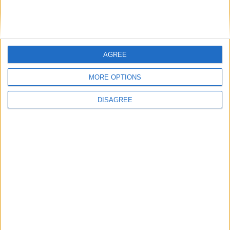
Total
-
1
0
4
0
0
0
0
Total
AGREE
Saison
MORE OPTIONS
2021-2022
1
0
0
0
0
0
0
DISAGREE
2022-2023
3
1
170
0
0
1
0
2023-2024
22
16
1432
0
0
7
0
2024-2025
31
16
1399
1
1
5
1
Total
57
33
3001
1
1
13
1