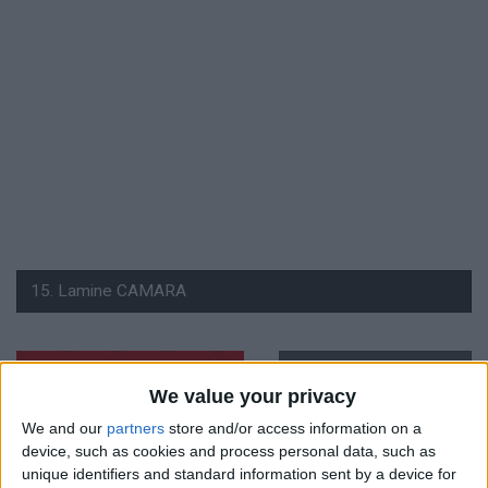
#
We value your privacy
15
We and our
partners
store and/or access information on a
Nationalité
device, such as cookies and process personal data, such as
Sénégal
unique identifiers and standard information sent by a device for