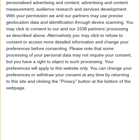
personalised advertising and content, advertising and content
Position
measurement, audience research and services development.
Milieu de terrain
With your permission we and our partners may use precise
geolocation data and identification through device scanning. You
Taille
173 cm
may click to consent to our and our 1538 partners’ processing
as described above. Alternatively you may click to refuse to
Équipe actuelle
consent or access more detailed information and change your
Monaco
preferences before consenting.
Please note that some
processing of your personal data may not require your consent,
Date de naissance
but you have a right to object to such processing. Your
1 janvier 2004
preferences will apply to this website only. You can change your
preferences or withdraw your consent at any time by returning
Âge
to this site and clicking the "Privacy" button at the bottom of the
22
webpage.
Fin de contrat : juin 2029
Premier match : Monaco – Saint-Étienne (17/08/2024)
International A : 16 sélections – 3 buts
International U23 : 8 sélections