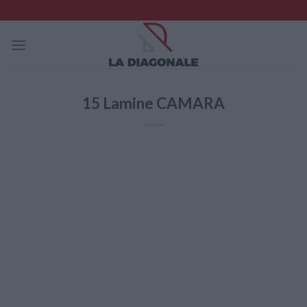
Skip
to
content
15
Lamine CAMARA